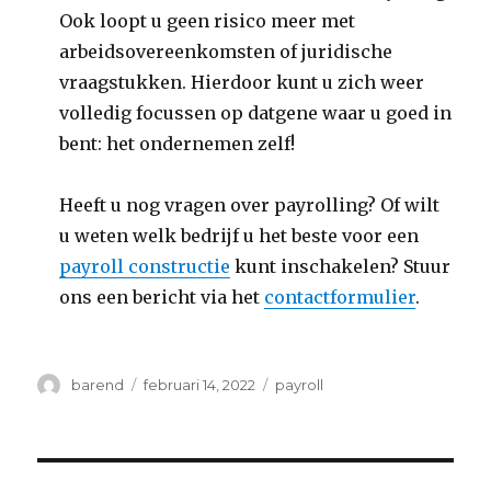
Ook loopt u geen risico meer met
arbeidsovereenkomsten of juridische
vraagstukken. Hierdoor kunt u zich weer
volledig focussen op datgene waar u goed in
bent: het ondernemen zelf!
Heeft u nog vragen over payrolling? Of wilt
u weten welk bedrijf u het beste voor een
payroll constructie
kunt inschakelen? Stuur
ons een bericht via het
contactformulier
.
Auteur
Geplaatst
Categorieën
barend
februari 14, 2022
payroll
op