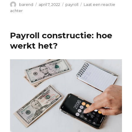
Auteur
Geplaatst
Categorieën
barend
april 7, 2022
payroll
Laat een reactie
op
op
achter
Tips
bij
het
Payroll constructie: hoe
vinden
van
werkt het?
een
payrolling
organisatie