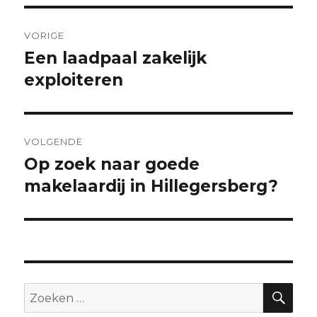
Bericht
VORIGE
navigatie
Een laadpaal zakelijk
Vorig
bericht:
exploiteren
VOLGENDE
Op zoek naar goede
Volgend
bericht:
makelaardij in Hillegersberg?
ZO
Zoeken
naar: