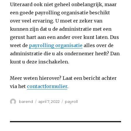
Uiteraard ook niet geheel onbelangrijk, maar
een goede payrolling organisatie beschikt
over veel ervaring. U moet er zeker van
kunnen zijn dat u de administratie met een
gerust hart aan een ander over kunt laten. Dus
weet de
payrolling organisatie
alles over de
administratie die u als ondernemer heeft? Dan
kunt u deze inschakelen.
Meer weten hierover? Laat een bericht achter
via het
contactformulier
.
Auteur
Geplaatst
Categorieën
barend
april 7, 2022
payroll
op