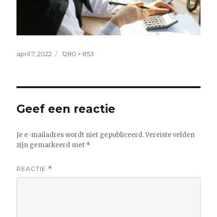
Geplaatst
Volledige
april 7, 2022
1280 × 853
op
grootte
Geef een reactie
Je e-mailadres wordt niet gepubliceerd.
Vereiste velden
zijn gemarkeerd met
*
REACTIE
*