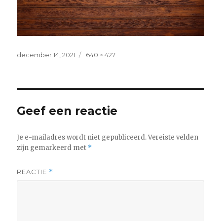
Geplaatst
Volledige
december 14, 2021
640 × 427
op
grootte
Geef een reactie
Je e-mailadres wordt niet gepubliceerd.
Vereiste velden
zijn gemarkeerd met
*
REACTIE
*