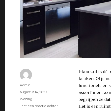
I-kook.nl is dé 
keuken. Of je n
Auteur
Admin
functionele en s
Geplaatst
augustus 14, 2023
assortiment aan
op
Categorieën
Woning
begrijpen ze da
op
Laat een reactie achter
Het is een ruim
Ontdek