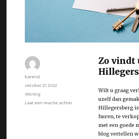
Zo vindt
Hilleger
Auteur
barend
Geplaatst
oktober 21, 2022
Wilt u graag ve
op
Categorieën
Woning
uzelf dan gemak
op
Laat een reactie achter
Hillegersberg i
Op
zoek
huren, te verko
naar
met een goede ma
goede
blog vertellen 
makelaardij