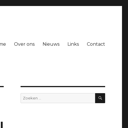
me
Over ons
Nieuws
Links
Contact
ZOEKEN
Zoeken
naar:
l