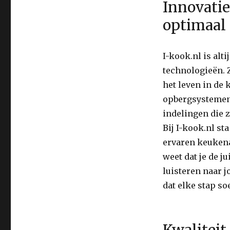
Innovati
optimaal
I-kook.nl is alt
technologieën. 
het leven in d
opbergsystemen
indelingen die z
Bij I-kook.nl st
ervaren keukenad
weet dat je de 
luisteren naar 
dat elke stap so
Kwaliteit