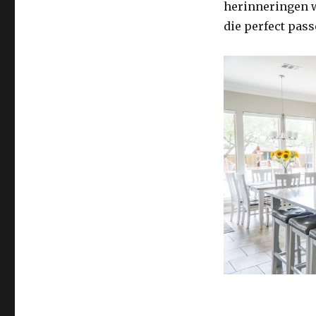
herinneringen 
jouw
die perfect pass
ideale
keuken
bij
I-
kook.nl