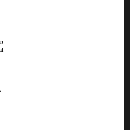
en
al
k